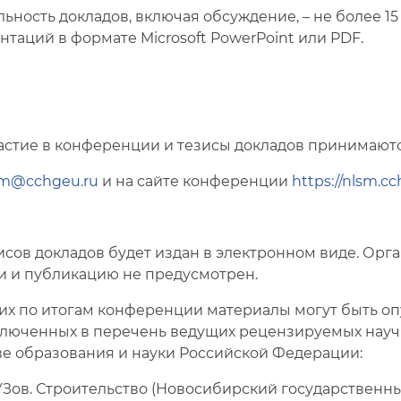
ьность докладов, включая обсуждение, – не более 1
нтаций в формате Microsoft PowerPoint или PDF.
астие в конференции и тезисы докладов принимаютс
sm@cchgeu.ru
и на сайте конференции
https://nlsm.cc
сов докладов будет издан в электронном виде. Орг
 и публикацию не предусмотрен.
х по итогам конференции материалы могут быть оп
ключенных в перечень ведущих рецензируемых науч
е образования и науки Российской Федерации:
УЗов. Строительство (Новосибирский государственн