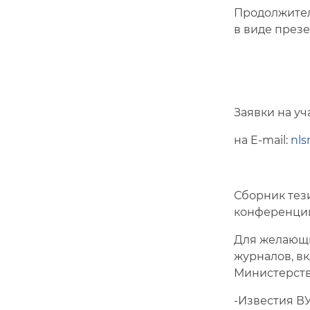
Продолжител
в виде презе
Заявки на уч
на E-mail:
nl
Сборник тези
конференции
Для желающи
журналов, в
Министерств
-Известия В