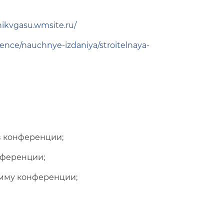
nikvgasu.wmsite.ru/
ience/nauchnye-izdaniya/stroitelnaya-
в конференции;
нференции;
амму конференции;