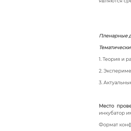
являются ср
Пленарные 
Тематически
1. Теория и 
2. Эксперим
3. Актуальн
Место пров
инкубатор и
Формат конф