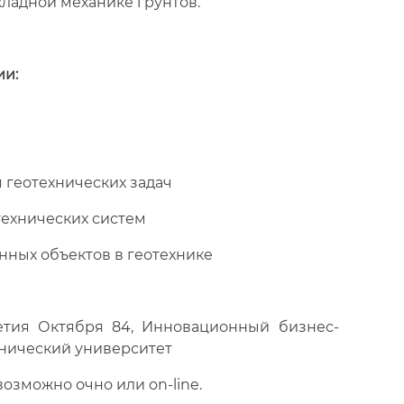
ладной механике грунтов.
и:
 геотехнических задач
технических систем
нных объектов в геотехнике
-летия Октября 84, Инновационный бизнес-
хнический университет
озможно очно или on-line.