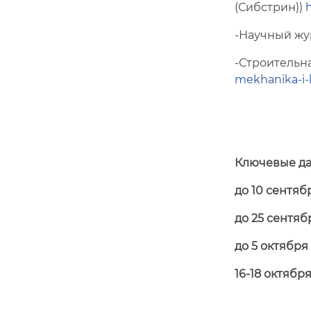
(Сибстрин))
h
-Научный жур
-Строительна
mekhanika-i-k
Ключевые да
до 10 сентябр
до 25 сентябр
до 5 октября 
16-18 октября